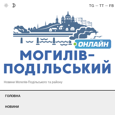
TG
TT
FB
Новини Могилів-Подільського та району
ГОЛОВНА
НОВИНИ