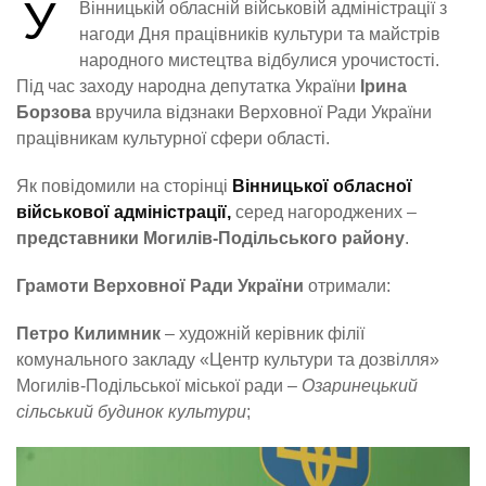
У
Вінницькій обласній військовій адміністрації з
нагоди Дня працівників культури та майстрів
народного мистецтва відбулися урочистості.
Під час заходу народна депутатка України
Ірина
Борзова
вручила відзнаки Верховної Ради України
працівникам культурної сфери області.
Як повідомили на сторінці
Вінницької обласної
військової адміністрації,
серед нагороджених –
представники Могилів-Подільського району
.
Грамоти Верховної Ради України
отримали:
Петро Килимник
– художній керівник філії
комунального закладу «Центр культури та дозвілля»
Могилів-Подільської міської ради –
Озаринецький
сільський будинок культури
;