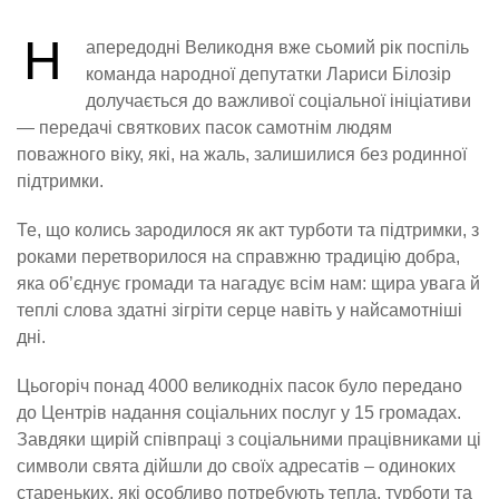
Н
апередодні Великодня вже сьомий рік поспіль
команда народної депутатки Лариси Білозір
долучається до важливої соціальної ініціативи
— передачі святкових пасок самотнім людям
поважного віку, які, на жаль, залишилися без родинної
підтримки.
Те, що колись зародилося як акт турботи та підтримки, з
роками перетворилося на справжню традицію добра,
яка об’єднує громади та нагадує всім нам: щира увага й
теплі слова здатні зігріти серце навіть у найсамотніші
дні.
Цьогоріч понад 4000 великодніх пасок було передано
до Центрів надання соціальних послуг у 15 громадах.
Завдяки щирій співпраці з соціальними працівниками ці
символи свята дійшли до своїх адресатів – одиноких
стареньких, які особливо потребують тепла, турботи та