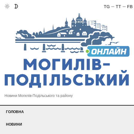
TG
TT
FB
Новини Могилів-Подільського та району
ГОЛОВНА
НОВИНИ