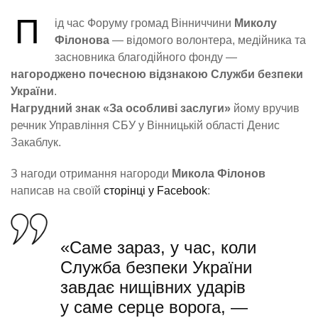
П
ід час Форуму громад Вінниччини
Миколу
Філонова
— відомого волонтера, медійника та
засновника благодійного фонду —
нагороджено почесною відзнакою Служби безпеки
України
.
Нагрудний знак «За особливі заслуги»
йому вручив
речник Управління СБУ у Вінницькій області Денис
Закаблук.
З нагоди отримання нагороди
Микола Філонов
написав на своїй
сторінці у Facebook
:
«Саме зараз, у час, коли
Служба безпеки України
завдає нищівних ударів
у саме серце ворога, —