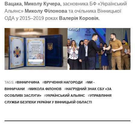
Вацака, Миколу Кучера,
засновника БФ «Український
Альянс»
Миколу Філонова
та очільника Вінницької
ОДА у 2015–2019 роках
Валерія Коровія.
TAGS: #
ВІННИЧЧИНА
#
ВРУЧЕННЯ НАГОРОДИ
#
МИ -
ВІННИЧАНИ
#
МИКОЛА ФІЛОНОВ
#
НАГРУДНИЙ ЗНАК СБУ «ЗА
ОСОБЛИВІ ЗАСЛУГИ»
#
УКРАЇНСЬКИЙ АЛЬЯНС
#
УПРАВЛІННЯ
СЛУЖБИ БЕЗПЕКИ УКРАЇНИ У ВІННИЦЬКІЙ ОБЛАСТІ