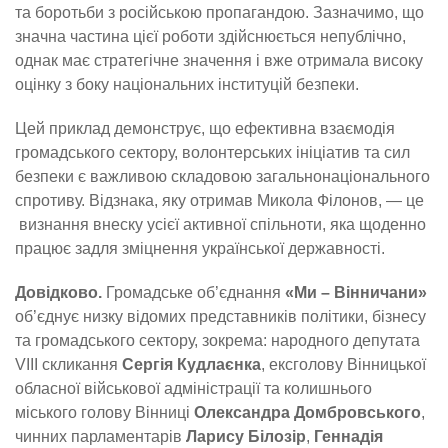
та боротьби з російською пропагандою. Зазначимо, що
значна частина цієї роботи здійснюється непублічно,
однак має стратегічне значення і вже отримала високу
оцінку з боку національних інституцій безпеки.
Цей приклад демонструє, що ефективна взаємодія
громадського сектору, волонтерських ініціатив та сил
безпеки є важливою складовою загальнонаціонального
спротиву. Відзнака, яку отримав Микола Філонов, — це
визнання внеску усієї активної спільноти, яка щоденно
працює задля зміцнення української державності.
Довідково.
Громадське об’єднання
«Ми – Вінничани»
об’єднує низку відомих представників політики, бізнесу
та громадського сектору, зокрема: народного депутата
VIII скликання
Сергія Кудлаєнка
, ексголову Вінницької
обласної військової адміністрації та колишнього
міського голову Вінниці
Олександра Домбровського
,
чинних парламентарів
Ларису Білозір
,
Геннадія