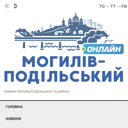
TG
TT
FB
Новини Могилів-Подільського та району
ГОЛОВНА
НОВИНИ