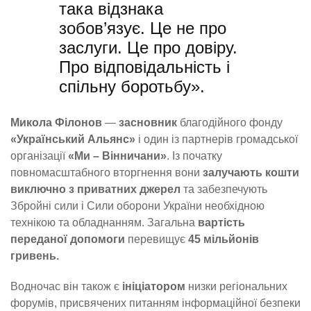
така відзнака
зобов’язує. Це не про
заслуги. Це про довіру.
Про відповідальність і
спільну боротьбу».
Микола Філонов
—
засновник
благодійного фонду
«Український Альянс»
і один із партнерів громадської
організації
«Ми – Вінничани»
. Із початку
повномасштабного вторгнення вони
залучають кошти
виключно з приватних джерел
та забезпечують
Збройні сили і Сили оборони України необхідною
технікою та обладнанням. Загальна
вартість
переданої допомоги
перевищує
45 мільйонів
гривень.
Водночас він також є
ініціатором
низки регіональних
форумів, присвячених питанням інформаційної безпеки