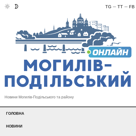
TG
TT
FB
Новини Могилів-Подільського та району
ГОЛОВНА
НОВИНИ