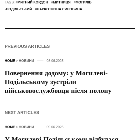
TAGS: #
МИТНИЙ КОРДОН
#
МИТНИЦЯ
#
МОГИЛІВ
-ПОДІЛЬСЬКИЙ
#
НАРКОТИЧНА СИРОВИНА
PREVIOUS ARTICLES
HOME
>
НОВИНИ
08.06.2025
Повернення додому: у Могилеві-
Подільському зустріли
військовослужбовця після полону
NEXT ARTICLES
HOME
>
НОВИНИ
09.06.2025
У Могилеві-Подільському відбулася