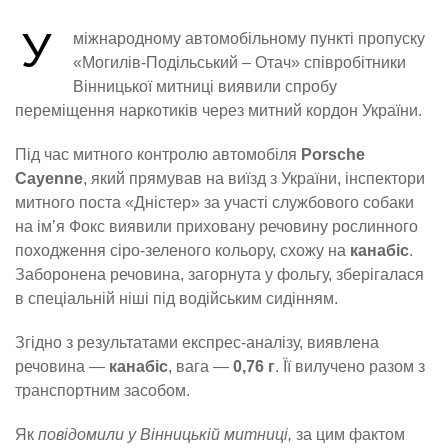
У
міжнародному автомобільному пункті пропуску
«Могилів-Подільський – Отач» співробітники
Вінницької митниці виявили спробу
переміщення наркотиків через митний кордон України.
Під час митного контролю автомобіля
Porsche
Cayenne
, який прямував на виїзд з України, інспектори
митного поста «Дністер» за участі службового собаки
на ім’я Фокс виявили приховану речовину рослинного
походження сіро-зеленого кольору, схожу на
канабіс
.
Заборонена речовина, загорнута у фольгу, зберігалася
в спеціальній ніші під водійським сидінням.
Згідно з результатами експрес-аналізу, виявлена
речовина —
канабіс
, вага —
0,76 г
. Її вилучено разом з
транспортним засобом.
Як
повідомили у Вінницькій митниці,
за цим фактом