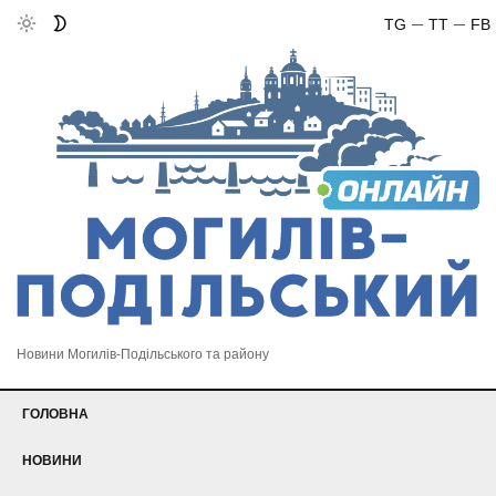
TG
TT
FB
Новини Могилів-Подільського та району
ГОЛОВНА
НОВИНИ