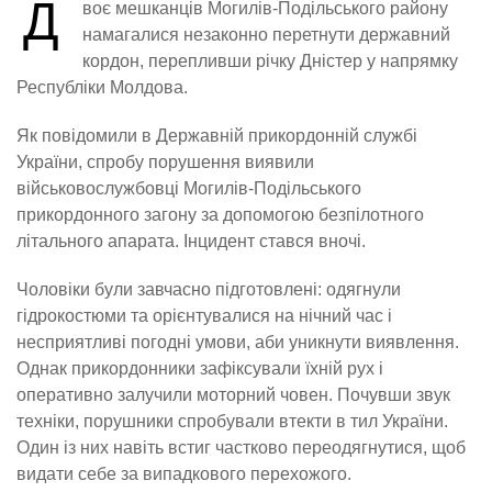
Д
воє мешканців Могилів-Подільського району
намагалися незаконно перетнути державний
кордон, перепливши річку Дністер у напрямку
Республіки Молдова.
Як повідомили в Державній прикордонній службі
України, спробу порушення виявили
військовослужбовці Могилів-Подільського
прикордонного загону за допомогою безпілотного
літального апарата. Інцидент стався вночі.
Чоловіки були завчасно підготовлені: одягнули
гідрокостюми та орієнтувалися на нічний час і
несприятливі погодні умови, аби уникнути виявлення.
Однак прикордонники зафіксували їхній рух і
оперативно залучили моторний човен. Почувши звук
техніки, порушники спробували втекти в тил України.
Один із них навіть встиг частково переодягнутися, щоб
видати себе за випадкового перехожого.