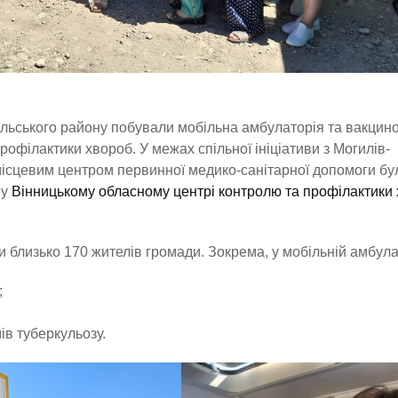
ільського району побували мобільна амбулаторія та вакцин
офілактики хвороб. У межах спільної ініціативи з Могилів-
ісцевим центром первинної медико-санітарної допомоги бу
 у
Вінницькому обласному центрі контролю та профілактики
 близько 170 жителів громади. Зокрема, у мобільній амбулат
;
ів туберкульозу.