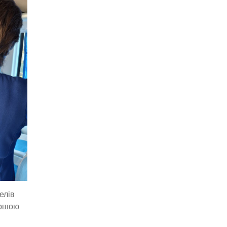
елів
ершою