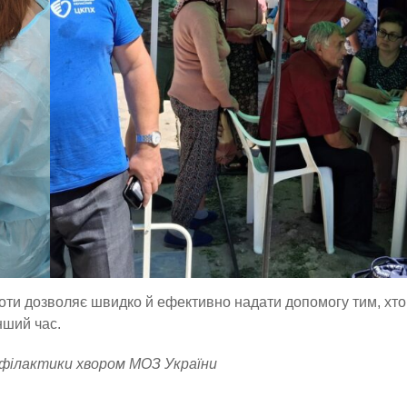
оти дозволяє швидко й ефективно надати допомогу тим, хто
нший час.
офілактики хвором МОЗ України