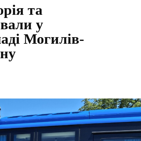
рія та
вали у
аді Могилів-
ону