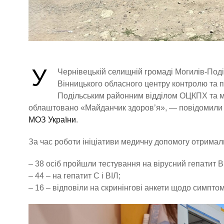
У
Чернівецькій селищній громаді Могилів-Под
Вінницького обласного центру контролю та пр
Подільським районним відділом ОЦКПХ та м
облаштовано «Майданчик здоров’я», — повідомили
МОЗ України
.
За час роботи ініціативи медичну допомогу отримали
– 38 осіб пройшли тестування на вірусний гепатит B
– 44 – на гепатит C і ВІЛ;
– 16 – відповіли на скринінгові анкети щодо симптом