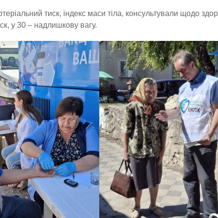
теріальний тиск, індекс маси тіла, консультували щодо здо
к, у 30 – надлишкову вагу.