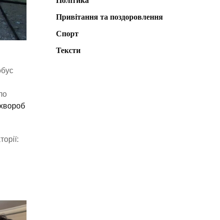
Політика
Привітання та поздоровлення
Спорт
Тексти
обус
ло
 хвороб
орії: