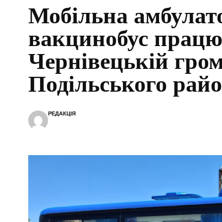
Мобільна амбулато
вакцинобус працю
Чернівецькій гром
Подільського рай
РЕДАКЦІЯ