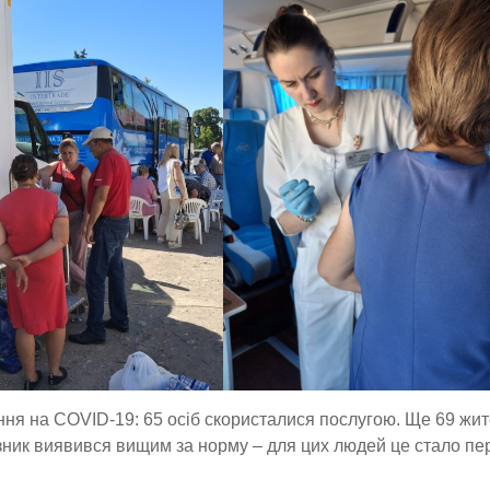
ння на COVID-19: 65 осіб скористалися послугою. Ще 69 жит
оказник виявився вищим за норму – для цих людей це стало п