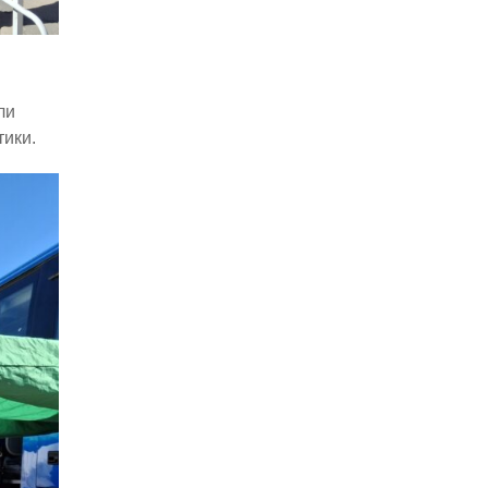
ли
тики.