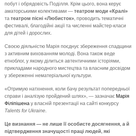
побут і обрядовість Поділля. Крім цього, вона керує
аматорськими колективами —
театром моди «Кралі»
та
театром пісні «Любисток»
, проводить тематичні
фестивалі, благодійні акції та численні майстер-класи
для дітей і дорослих.
Своєю діяльністю Марія поєднує збереження спадщини
з активним вихованням молоді. Вона також веде
етноблог, у якому ділиться автентичними історіями,
прикладами народного мистецтва та власним досвідом
у збереженні нематеріальної культури.
«Отримую натхнення, коли бачу результат попередньої
справи і аналізую пройдений шлях», — зазначає
Марія
Філіпішена
у власній презентації на сайті конкурсу
Talents for Ukraine
.
Це визнання — не лише її особисте досягнення, а й
підтвердження значущості праці людей, які