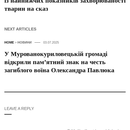
із найнижчих показників захворюваності
тварин на сказ
NEXT ARTICLES
HOME
>
НОВИНИ
03.07.2025
У Мурованокуриловецькій громаді
відкрили пам’ятний знак на честь
загиблого воїна Олександра Павлюка
LEAVE A REPLY