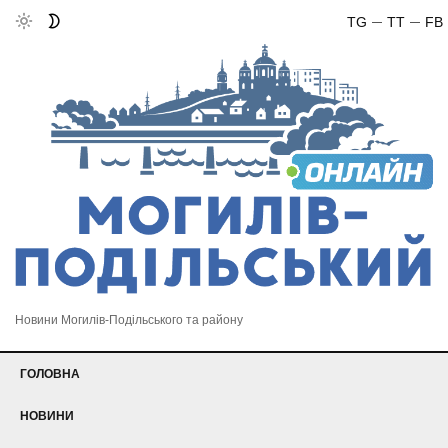
TG
TT
FB
Новини Могилів-Подільського та району
ГОЛОВНА
НОВИНИ