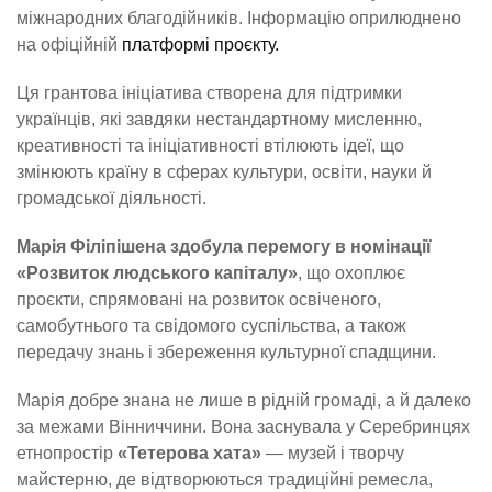
міжнародних благодійників. Інформацію оприлюднено
на офіційній
платформі проєкту.
Ця грантова ініціатива створена для підтримки
українців, які завдяки нестандартному мисленню,
креативності та ініціативності втілюють ідеї, що
змінюють країну в сферах культури, освіти, науки й
громадської діяльності.
Марія Філіпішена здобула перемогу в номінації
«Розвиток людського капіталу»
, що охоплює
проєкти, спрямовані на розвиток освіченого,
самобутнього та свідомого суспільства, а також
передачу знань і збереження культурної спадщини.
Марія добре знана не лише в рідній громаді, а й далеко
за межами Вінниччини. Вона заснувала у Серебринцях
етнопростір
«Тетерова хата»
— музей і творчу
майстерню, де відтворюються традиційні ремесла,