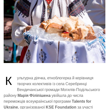
К
ультурна діячка, етноблогерка й керівниця
творчих колективів із села Серебринці
Вендичанської громади Могилів-Подільського
району
Марія Філіпішена
увійшла до числа
переможців всеукраїнської програми
Talents for
Ukraine
, організованої
KSE Foundation
за участі