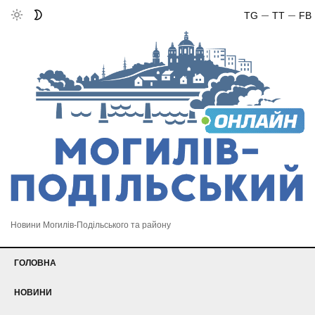
TG
TT
FB
Новини Могилів-Подільського та району
ГОЛОВНА
НОВИНИ