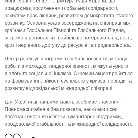
North-South Centre – структура Ради Європи, що
працює над посиленням глобальної солідарності,
захистом прав людини, розвитком демократії та сталого
розвитку. Основна увага зосереджена на співпраці між
країнами Глобальної Півночі та Глобального Півдня,
зокрема в регіонах, які найбільше потерпають від воєн,
криз і нерівного доступу до ресурсів та продовольства.
Центр реалізує програми з глобальної освіти, міграції,
роботи з молоддю, гендерної рівності, міжкультурного
діалогу та соціальної інклюзії. Окремий акцент робиться
на формуванні стійкості суспільств у кризові періоди та
розвитку відповідальної міжнародної співпраці.
Для України ці напрями мають особливе значення.
Повномасштабна війна показала, наскільки тісно
пов’язані питання безпеки, гуманітарної підтримки,
продовольчої стабільності та міжнародної солідарності.