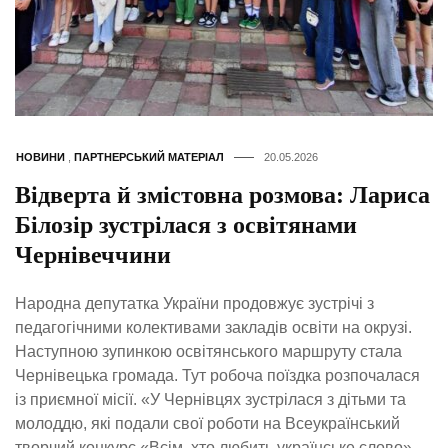
НОВИНИ
,
ПАРТНЕРСЬКИЙ МАТЕРІАЛ
20.05.2026
Відверта й змістовна розмова: Лариса
Білозір зустрілася з освітянами
Чернівеччини
Народна депутатка України продовжує зустрічі з
педагогічними колективами закладів освіти на окрузі.
Наступною зупинкою освітянського маршруту стала
Чернівецька громада. Тут робоча поїздка розпочалася
із приємної місії. «У Чернівцях зустрілася з дітьми та
молоддю, які подали свої роботи на Всеукраїнський
творчий конкурс «Всім, хто любить українське слово»,