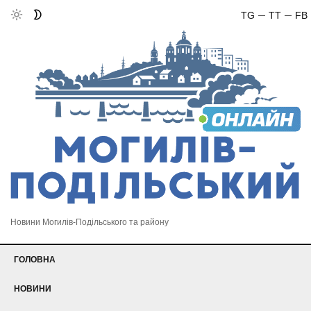
TG
TT
FB
Новини Могилів-Подільського та району
ГОЛОВНА
НОВИНИ