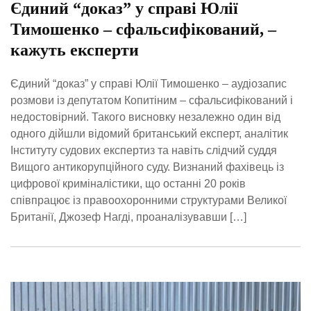
Єдиний “доказ” у справі Юлії
Тимошенко – сфальсифікований, –
кажуть експерти
Єдиний “доказ” у справі Юлії Тимошенко – аудіозапис
розмови із депутатом Копитіним – сфальсифікований і
недостовірний. Такого висновку незалежно один від
одного дійшли відомий британський експерт, аналітик
Інституту судових експертиз та навіть слідчий суддя
Вищого антикорупційного суду. Визнаний фахівець із
цифрової криміналістики, що останні 20 років
співпрацює із правоохоронними структурами Великої
Британії, Джозеф Нагді, проаналізувавши […]