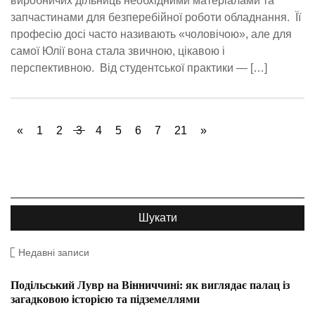
виробничих дільниць необхідними матеріалами та
запчастинами для безперебійної роботи обладнання. Її
професію досі часто називають «чоловічою», але для
самої Юлії вона стала звичною, цікавою і
перспективною. Від студентської практики — […]
«
1
2
3
4
5
6
7
21
»
Недавні записи
Подільський Лувр на Вінниччині: як виглядає палац із
загадковою історією та підземеллями