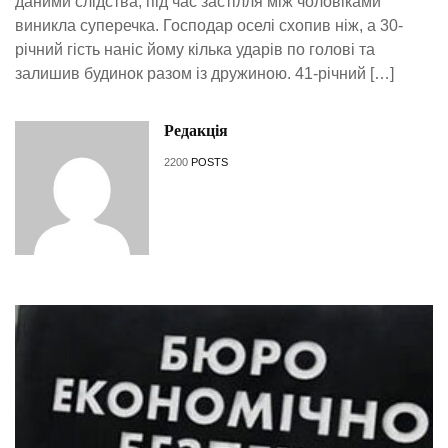
даними слідства, під час застілля між чоловіками
виникла суперечка. Господар оселі схопив ніж, а 30-
річний гість наніс йому кілька ударів по голові та
залишив будинок разом із дружиною. 41-річний […]
Редакція
2200
POSTS