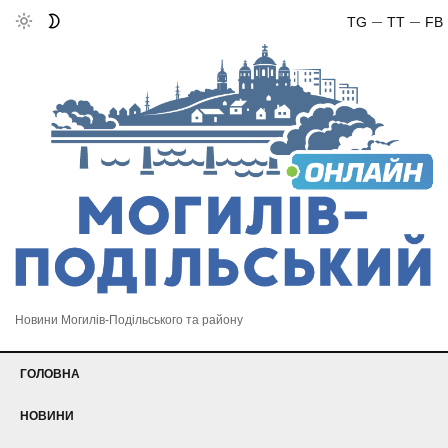
TG
TT
FB
Новини Могилів-Подільського та району
ГОЛОВНА
НОВИНИ