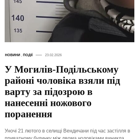
НОВИНИ
,
ПОДІЇ
23.02.2026
У Могилів-Подільському
районі чоловіка взяли під
варту за підозрою в
нанесенні ножового
поранення
Уночі 21 лютого в селищі Вендичани під час застілля в
приватному будинку між двома чоловіками виникла