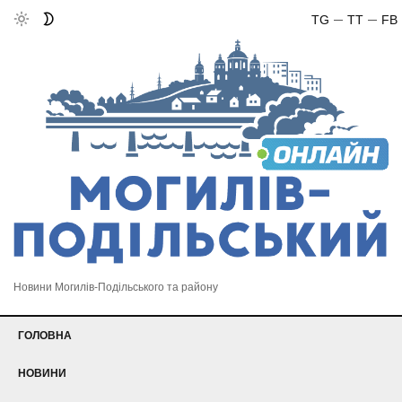
TG
TT
FB
Новини Могилів-Подільського та району
ГОЛОВНА
НОВИНИ