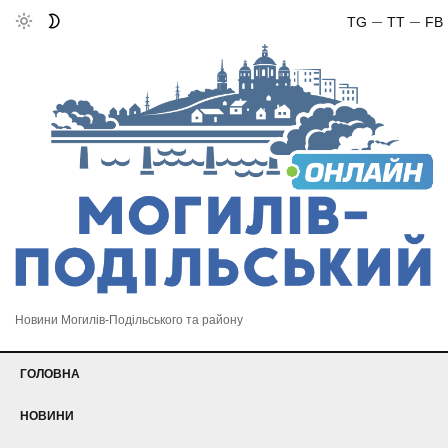
TG
TT
FB
Новини Могилів-Подільського та району
ГОЛОВНА
НОВИНИ