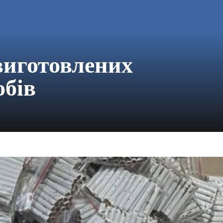
виготовлених
бів