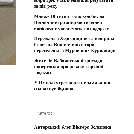
млрд грн: у БЕБ назвали результати
за пів року
Майже 10 тисяч голів худоби: на
Вінниччині розширюють одне з
найбільших молочних господарств
Переїхала з Херсонщини та відкрила
бізнес на Вінниччині: історія
переселенки з Мурованих Курилівців
Жителів Бабчинецької громади
попередили про ризики торгівлі
людьми
У Ямполі через коротке замикання
спалахнув будинок
Категорії
Авторський блог Віктора Зеленюка