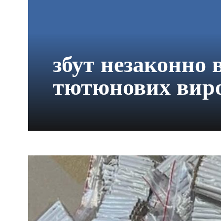
збут незаконно 
тютюнових виро