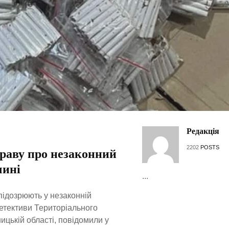
Редакція
2202
POSTS
праву про незаконний
чині
...
підозрюють у незаконній
етективи Територіального
ицькій області, повідомили у