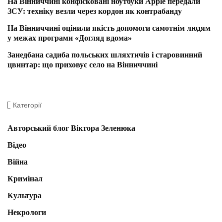
На Вінниччині конфісковані ноутбуки Apple передали
ЗСУ: техніку везли через кордон як контрабанду
На Вінниччині оцінили якість допомоги самотнім людям
у межах програми «Догляд вдома»
Занедбана садиба польських шляхтичів і старовинний
цвинтар: що приховує село на Вінниччині
Категорії
Авторський блог Віктора Зеленюка
Відео
Війна
Кримінал
Культура
Некрологи