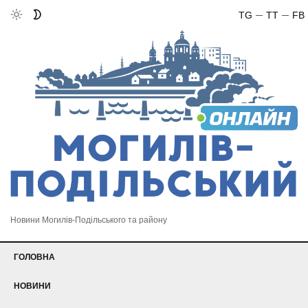
TG
TT
FB
Новини Могилів-Подільського та району
ГОЛОВНА
НОВИНИ