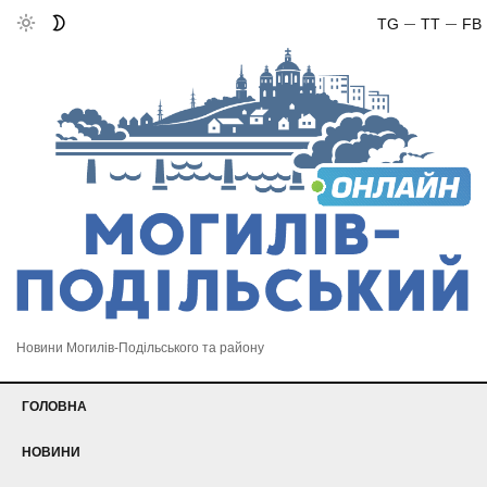
TG
TT
FB
Новини Могилів-Подільського та району
ГОЛОВНА
НОВИНИ