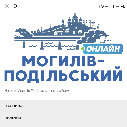
TG
TT
FB
Новини Могилів-Подільського та району
ГОЛОВНА
НОВИНИ