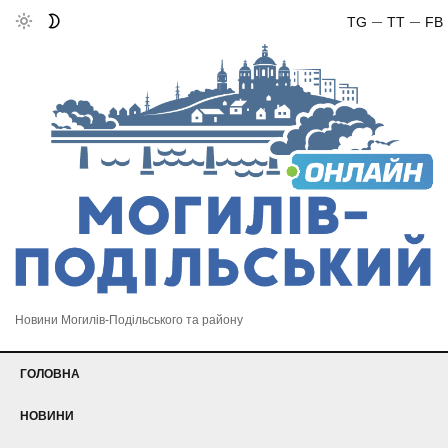
TG
TT
FB
Новини Могилів-Подільського та району
ГОЛОВНА
НОВИНИ