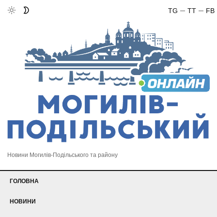
TG
TT
FB
Новини Могилів-Подільського та району
ГОЛОВНА
НОВИНИ