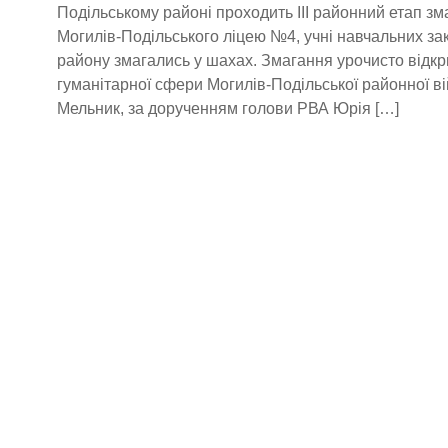
Подільському районі проходить III районний етап зма
Могилів-Подільського ліцею №4, учні навчальних за
району змагались у шахах. Змагання урочисто відкр
гуманітарної сфери Могилів-Подільської районної ві
Мельник, за дорученням голови РВА Юрія […]