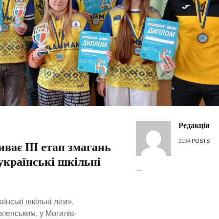
Редакція
2194
POSTS
ває III етап змагань
українські шкільні
...
їнські шкільні ліги»,
ленським, у Могилів-