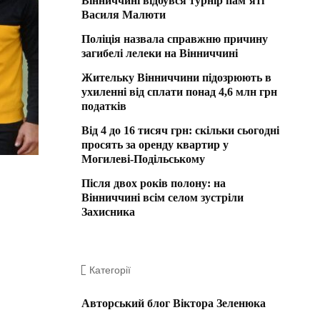
Вінниччині відбувся турнір пам’яті
Василя Малюти
Поліція назвала справжню причину
загибелі лелеки на Вінниччині
Жительку Вінниччини підозрюють в
ухиленні від сплати понад 4,6 млн грн
податків
Від 4 до 16 тисяч грн: скільки сьогодні
просять за оренду квартир у
Могилеві-Подільському
Після двох років полону: на
Вінниччині всім селом зустріли
Захисника
Категорії
Авторський блог Віктора Зеленюка