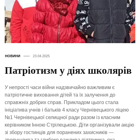
НОВИНИ
23.04.2025
Патріотизм у діях школярів
У непрості часи війни надзвичайно важливим є
патріотичне виховання дітей та їх залучення до
справжніх добрих справ. Прикладом цього стала
ініціатива учнів і батьків 4 класу Чернівецького ліцею
№1 Чернівецької селищної ради разом із класним
керівником Інною Стрілецькою. Діти організували акцію
зі збору гостинців для поранених захисників —
зворушлива та глибоко важлива підтримка, яка