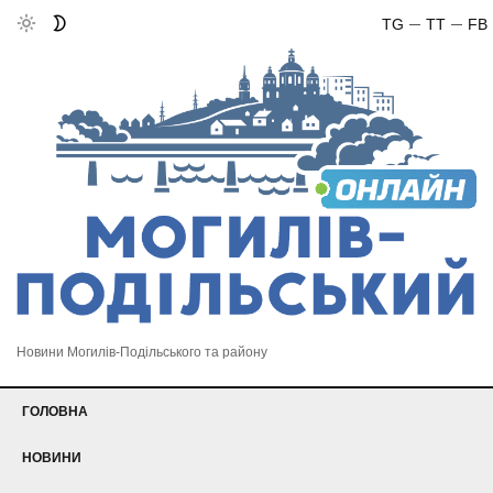
TG
TT
FB
Новини Могилів-Подільського та району
ГОЛОВНА
НОВИНИ