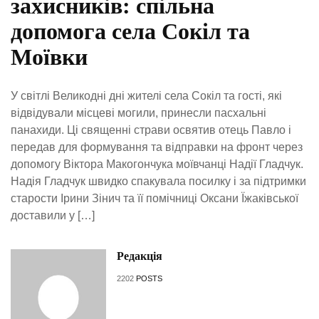
захисників: спільна
допомога села Сокіл та
Моївки
У світлі Великодні дні жителі села Сокіл та гості, які
відвідували місцеві могили, принесли пасхальні
панахиди. Ці священні страви освятив отець Павло і
передав для формування та відправки на фронт через
допомогу Віктора Макогончука моївчанці Надії Гладчук.
Надія Гладчук швидко спакувала посилку і за підтримки
старости Ірини Зінич та її помічниці Оксани Їжаківської
доставили у […]
Редакція
2202
POSTS