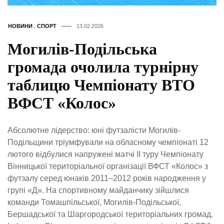
НОВИНИ
,
СПОРТ
13.02.2026
Могилів-Подільська
громада очолила турнірну
таблицю Чемпіонату ВТО
ВФСТ «Колос»
Абсолютне лідерство: юні футзалісти Могилів-
Подільщини тріумфували на обласному чемпіонаті 12
лютого відбулися напружені матчі ІІ туру Чемпіонату
Вінницької територіальної організації ВФСТ «Колос» з
футзалу серед юнаків 2011–2012 років народження у
групі «Д». На спортивному майданчику зійшлися
команди Томашпільської, Могилів-Подільської,
Бершадської та Шаргородської територіальних громад.