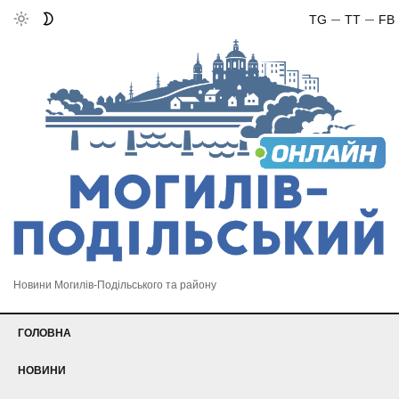
TG
TT
FB
Новини Могилів-Подільського та району
ГОЛОВНА
НОВИНИ