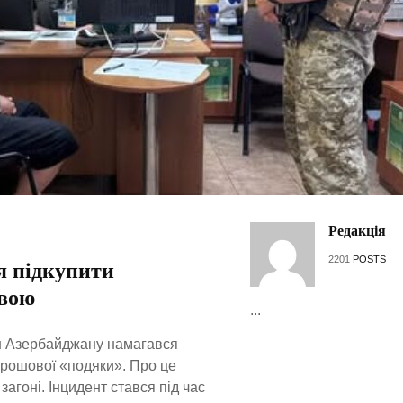
Редакція
2201
POSTS
я підкупити
овою
...
ин Азербайджану намагався
грошової «подяки». Про це
агоні. Інцидент стався під час