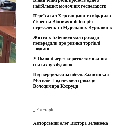
Вінниччині розширюють одне з
найбільших молочних господарств
Переїхала з Херсонщини та відкрила
бізнес на Вінниччині: історія
переселенки з Мурованих Курилівців
Жителів Бабчинецької громади
попередили про ризики торгівлі
людьми
У Ямполі через коротке замикання
спалахнув будинок
Підтвердилася загибель Захисника з
Могилів-Подільської громади
Володимира Котруци
Категорії
Авторський блог Віктора Зеленюка