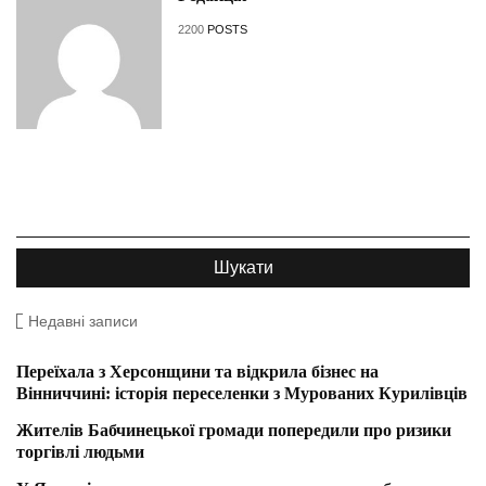
2200
POSTS
Недавні записи
Переїхала з Херсонщини та відкрила бізнес на
Вінниччині: історія переселенки з Мурованих Курилівців
Жителів Бабчинецької громади попередили про ризики
торгівлі людьми