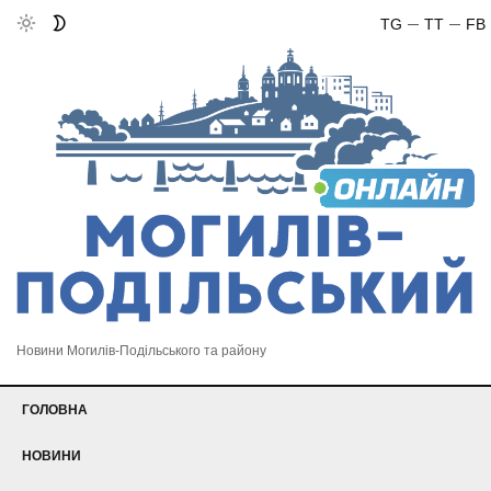
TG
TT
FB
Новини Могилів-Подільського та району
ГОЛОВНА
НОВИНИ