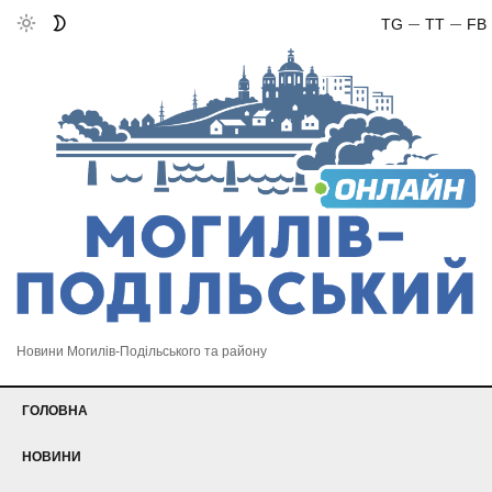
TG
TT
FB
Новини Могилів-Подільського та району
ГОЛОВНА
НОВИНИ