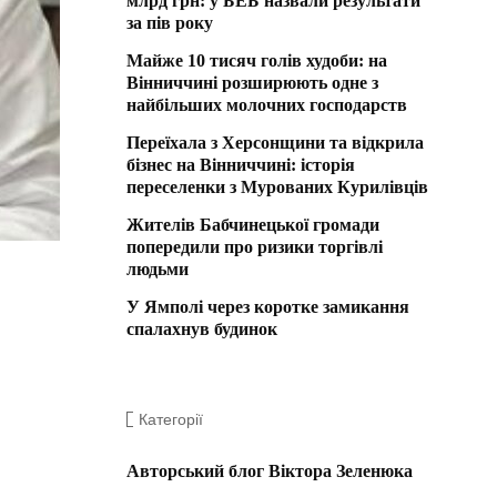
млрд грн: у БЕБ назвали результати
за пів року
Майже 10 тисяч голів худоби: на
Вінниччині розширюють одне з
найбільших молочних господарств
Переїхала з Херсонщини та відкрила
бізнес на Вінниччині: історія
переселенки з Мурованих Курилівців
Жителів Бабчинецької громади
попередили про ризики торгівлі
людьми
У Ямполі через коротке замикання
спалахнув будинок
Категорії
Авторський блог Віктора Зеленюка