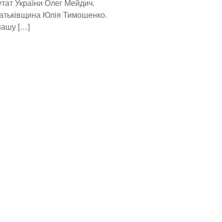
утат України Олег Мейдич.
 Батьківщина Юлія Тимошенко.
нашу […]