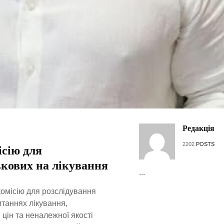
Редакція
2202
POSTS
ісію для
ькових на лікування
...
комісію для розслідування
итаннях лікування,
 цін та неналежної якості