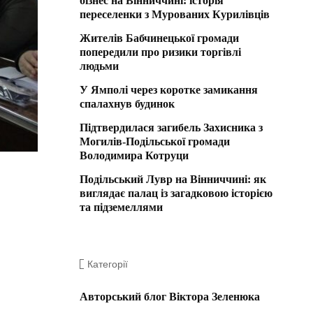
бізнес на Вінниччині: історія
переселенки з Мурованих Курилівців
Жителів Бабчинецької громади
попередили про ризики торгівлі
людьми
У Ямполі через коротке замикання
спалахнув будинок
Підтвердилася загибель Захисника з
Могилів-Подільської громади
Володимира Котруци
Подільський Лувр на Вінниччині: як
виглядає палац із загадковою історією
та підземеллями
Категорії
Авторський блог Віктора Зеленюка