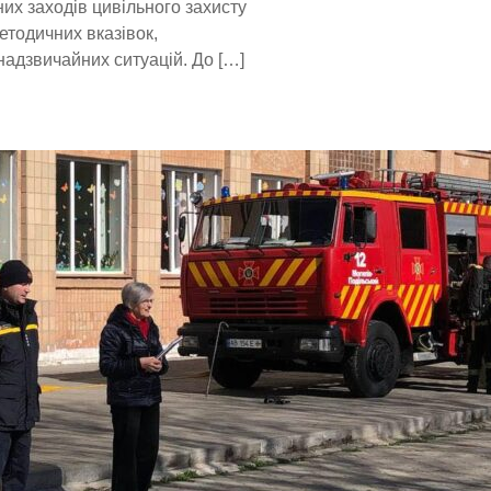
их заходів цивільного захисту
методичних вказівок,
адзвичайних ситуацій. До […]