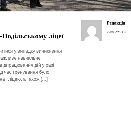
Редакція
2200
POSTS
-Подільському ліцеї
...
убитися у випадку виникнення
я важливе навчальне
відпрацювання дій у разі
Під час тренування було
нат ліцею, а також […]