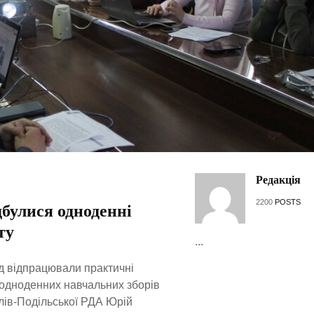
Редакція
2200
POSTS
булися одноденні
ту
...
д відпрацювали практичні
с одноденних навчальних зборів
илів-Подільської РДА Юрій