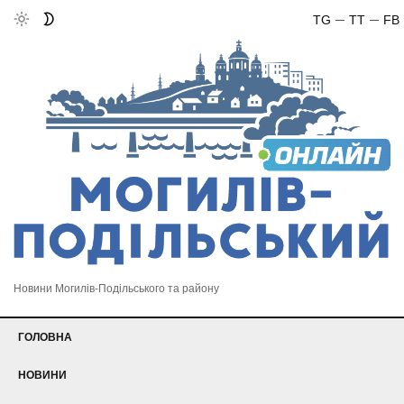
TG
TT
FB
Новини Могилів-Подільського та району
ГОЛОВНА
НОВИНИ