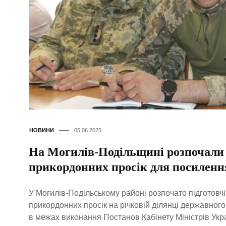
НОВИНИ
05.06.2025
На Могилів-Подільщині розпочали
прикордонних просік для посиленн
У Могилів-Подільському районі розпочато підготовч
прикордонних просік на річковій ділянці державног
в межах виконання Постанов Кабінету Міністрів Укр