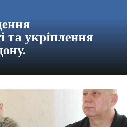
щення
і та укріплення
дону.