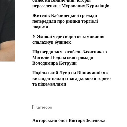
бізнес на Вінниччині: історія
переселенки з Мурованих Курилівців
Жителів Бабчинецької громади
попередили про ризики торгівлі
людьми
У Ямполі через коротке замикання
спалахнув будинок
Підтвердилася загибель Захисника з
Могилів-Подільської громади
Володимира Котруци
Подільський Лувр на Вінниччині: як
виглядає палац із загадковою історією
та підземеллями
Категорії
Авторський блог Віктора Зеленюка