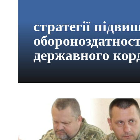
стратегії підви
обороноздатност
державного кор