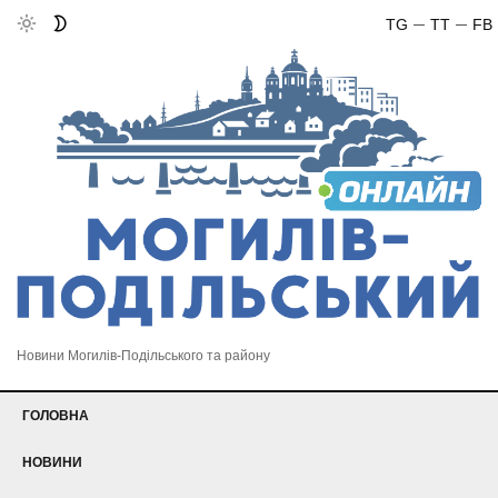
TG
TT
FB
Новини Могилів-Подільського та району
ГОЛОВНА
НОВИНИ