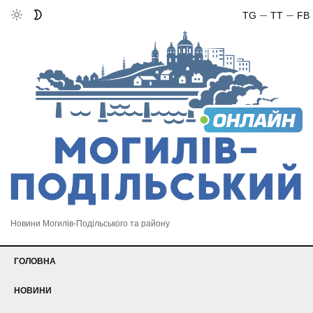
TG
TT
FB
Новини Могилів-Подільського та району
ГОЛОВНА
НОВИНИ