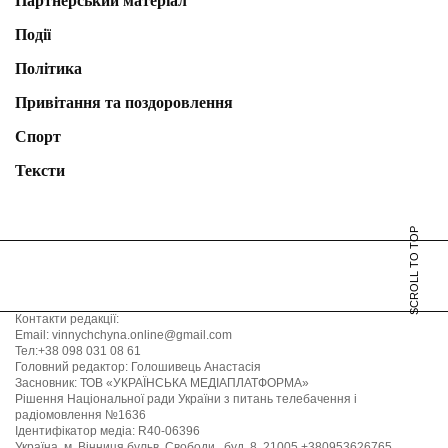
Партнерський матеріал
Події
Політика
Привітання та поздоровлення
Спорт
Тексти
SCROLL TO TOP
Контакти редакції:
Email: vinnychchyna.online@gmail.com
Тел:+38 098 031 08 61
Головний редактор: Голошивець Анастасія
Засновник: ТОВ «УКРАЇНСЬКА МЕДІАПЛАТФОРМА»
Рішення Національної ради України з питань телебачення і
радіомовлення №1636
Ідентифікатор медіа: R40-06396
Україна, м. Вінниця бульв. Свободи , буд. 8, 21005 +380953626765