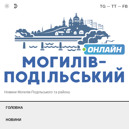
TG
TT
FB
Новини Могилів-Подільського та району
ГОЛОВНА
НОВИНИ