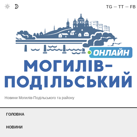
TG
TT
FB
Новини Могилів-Подільського та району
ГОЛОВНА
НОВИНИ