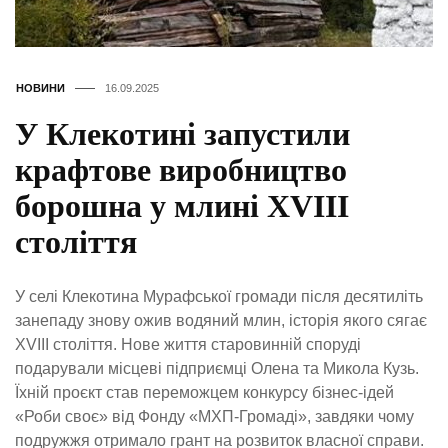
НОВИНИ
16.09.2025
У Клекотині запустили
крафтове виробництво
борошна у млині XVIII
століття
У селі Клекотина Мурафської громади після десятиліть
занепаду знову ожив водяний млин, історія якого сягає
XVIII століття. Нове життя старовинній споруді
подарували місцеві підприємці Олена та Микола Кузь.
Їхній проєкт став переможцем конкурсу бізнес-ідей
«Роби своє» від Фонду «МХП-Громаді», завдяки чому
подружжя отримало грант на розвиток власної справи.