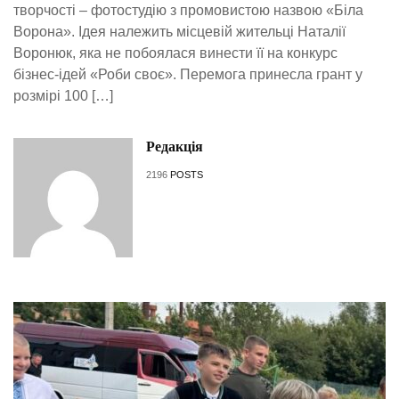
творчості – фотостудію з промовистою назвою «Біла
Ворона». Ідея належить місцевій жительці Наталії
Воронюк, яка не побоялася винести її на конкурс
бізнес-ідей «Роби своє». Перемога принесла грант у
розмірі 100 […]
Редакція
2196
POSTS