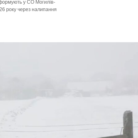
нформують у СО Могилів-
026 року через налипання