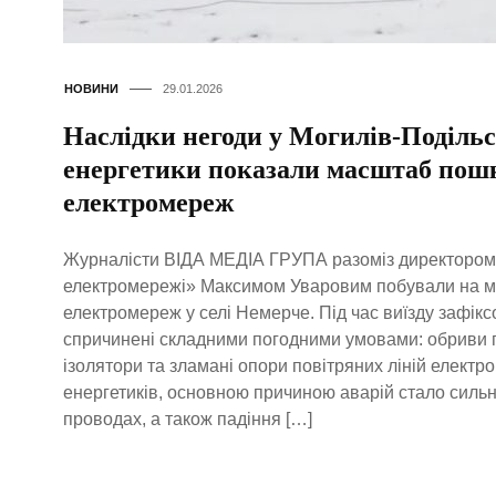
НОВИНИ
29.01.2026
Наслідки негоди у Могилів-Подільс
енергетики показали масштаб пош
електромереж
Журналісти ВІДА МЕДІА ГРУПА разоміз директором 
електромережі» Максимом Уваровим побували на м
електромереж у селі Немерче. Під час виїзду зафікс
спричинені складними погодними умовами: обриви 
ізолятори та зламані опори повітряних ліній електр
енергетиків, основною причиною аварій стало силь
проводах, а також падіння […]