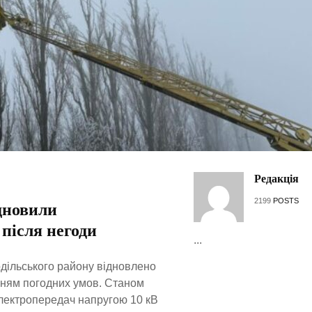
Редакція
2199
POSTS
дновили
після негоди
...
дільського району відновлено
нням погодних умов. Станом
 електропередач напругою 10 кВ