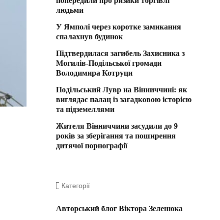
попередили про ризики торгівлі
людьми
У Ямполі через коротке замикання
спалахнув будинок
Підтвердилася загибель Захисника з
Могилів-Подільської громади
Володимира Котруци
Подільський Лувр на Вінниччині: як
виглядає палац із загадковою історією
та підземеллями
Жителя Вінниччини засудили до 9
років за зберігання та поширення
дитячої порнографії
Категорії
Авторський блог Віктора Зеленюка