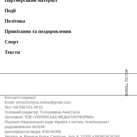
Партнерський матеріал
Події
Політика
Привітання та поздоровлення
Спорт
Тексти
SCROLL TO TOP
Контакти редакції:
Email: vinnychchyna.online@gmail.com
Тел:+38 098 031 08 61
Головний редактор: Голошивець Анастасія
Засновник: ТОВ «УКРАЇНСЬКА МЕДІАПЛАТФОРМА»
Рішення Національної ради України з питань телебачення і
радіомовлення №1636
Ідентифікатор медіа: R40-06396
Україна, м. Вінниця бульв. Свободи , буд. 8, 21005 +380953626765