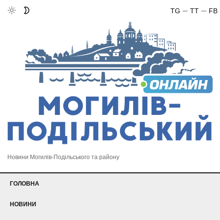
TG
TT
FB
Новини Могилів-Подільського та району
ГОЛОВНА
НОВИНИ