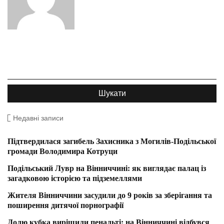
Недавні записи
Підтвердилася загибель Захисника з Могилів-Подільської
громади Володимира Котруци
Подільський Лувр на Вінниччині: як виглядає палац із
загадковою історією та підземеллями
Жителя Вінниччини засудили до 9 років за зберігання та
поширення дитячої порнографії
Долю кубка вирішили пенальті: на Вінниччині відбувся