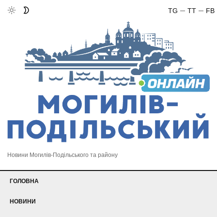
TG
TT
FB
Новини Могилів-Подільського та району
ГОЛОВНА
НОВИНИ