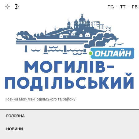
TG
TT
FB
Новини Могилів-Подільського та району
ГОЛОВНА
НОВИНИ