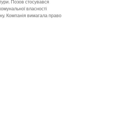
тури. Позов стосувався
комунальної власності
ону. Компанія вимагала право