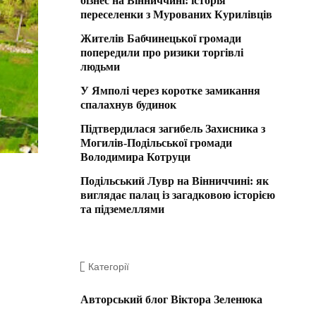
бізнес на Вінниччині: історія
переселенки з Мурованих Курилівців
Жителів Бабчинецької громади
попередили про ризики торгівлі
людьми
У Ямполі через коротке замикання
спалахнув будинок
Підтвердилася загибель Захисника з
Могилів-Подільської громади
Володимира Котруци
Подільський Лувр на Вінниччині: як
виглядає палац із загадковою історією
та підземеллями
Категорії
Авторський блог Віктора Зеленюка