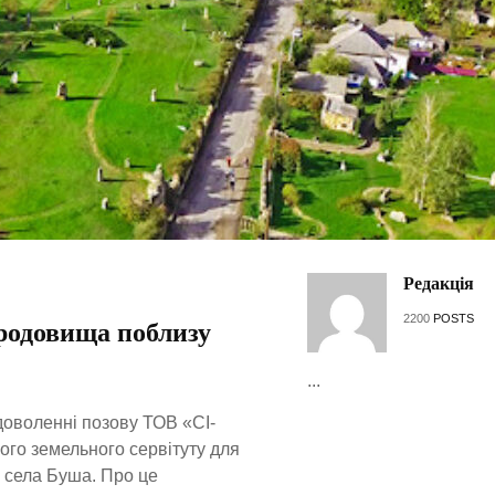
Редакція
2200
POSTS
 родовища поблизу
...
доволенні позову ТОВ «СІ-
о земельного сервітуту для
 села Буша. Про це