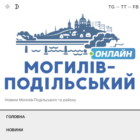
TG
TT
FB
Новини Могилів-Подільського та району
ГОЛОВНА
НОВИНИ