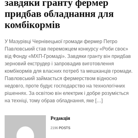
завдяки гранту фермер
придбав обладнання для
комбікормів
У Мазурівці Чернівецької громади фермер Петро
Павловський став переможцем конкурсу «Роби своє»
від Фонду «МХП-Громаді». Завдяки гранту він придбав
зерновий екструдер і запровадив виготовлення
комбікормів для власних потреб та мешканців громади.
Павловський займається фермерством відносно
недовго, проте будує господарство на технологічних
рішеннях. За освітою він електрик і добре розуміється
на техніці, тому обрав обладнання, яке […]
Редакція
2196
POSTS