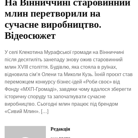
На Вінниччині старовинний
млин перетворили на
сучасне виробництво.
Відеосюжет
У селі Клекотина Мурафської громади на Вінниччині
після десятиліть занепаду знову ожив старовинний
млин XVIII століття. Будівлю, яка стояла в руїнах,
відновила сім’я Олени та Миколи Кузь. Їхній проєкт став
переможцем конкурсу бізнес-ідей «Роби своє» від
Фонду «МХП-Громаді», завдяки чому вдалося зберегти
історичну споруду та започаткувати сучасне
виробництво. Сьогодні млин працює під брендом
«Сивий Млин». […]
Редакція