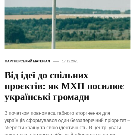
ПАРТНЕРСЬКИЙ МАТЕРІАЛ
17.12.2025
Від ідеї до спільних
проєктів: як МХП посилює
українські громади
З початком повномасштабного вторгнення для
українців сформувався один беззаперечний пріоритет –
зберегти країну та свою ідентичність. В центрі уваги
опинилася підтримка війська й оборона: на це ми