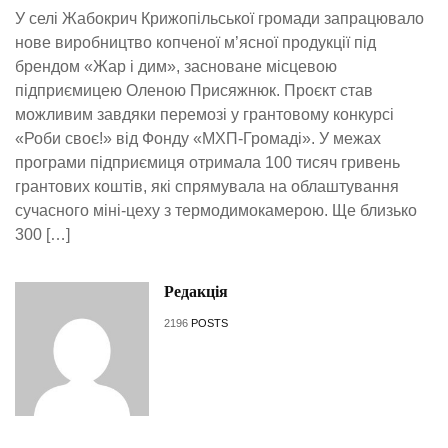
У селі Жабокрич Крижопільської громади запрацювало
нове виробництво копченої м’ясної продукції під
брендом «Жар і дим», засноване місцевою
підприємицею Оленою Присяжнюк. Проєкт став
можливим завдяки перемозі у грантовому конкурсі
«Роби своє!» від Фонду «МХП-Громаді». У межах
програми підприємиця отримала 100 тисяч гривень
грантових коштів, які спрямувала на облаштування
сучасного міні-цеху з термодимокамерою. Ще близько
300 […]
Редакція
2196
POSTS