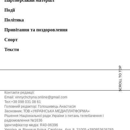
Партнерський матеріал
Події
Політика
Привітання та поздоровлення
Спорт
Тексти
SCROLL TO TOP
Контакти редакції:
Email: vinnychchyna.online@gmail.com
Тел:+38 098 031 08 61
Головний редактор: Голошивець Анастасія
Засновник: ТОВ «УКРАЇНСЬКА МЕДІАПЛАТФОРМА»
Рішення Національної ради України з питань телебачення і
радіомовлення №1636
Ідентифікатор медіа: R40-06396
Україна, м. Вінниця бульв. Свободи , буд. 8, 21005 +380953626765