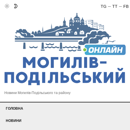
TG
TT
FB
Новини Могилів-Подільського та району
ГОЛОВНА
НОВИНИ