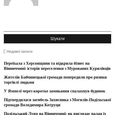
Недавні записи
Переїхала з Херсонщини та відкрила бізнес на
Вінниччині: історія переселенки з Мурованих Курилівців
Жителів Бабчинецької громади попередили про ризики
торгівлі людьми
У Ямполі через коротке замикання спалахнув будинок
Підтвердилася загибель Захисника з Могилів-Подільської
громади Володимира Котруци
Подільський Лувр на Вінниччині: як виглядає палац із