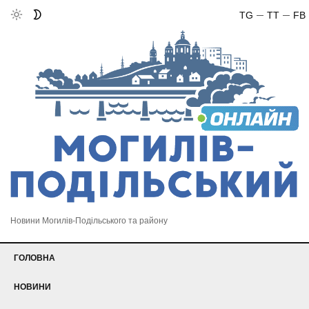
TG
TT
FB
Новини Могилів-Подільського та району
ГОЛОВНА
НОВИНИ