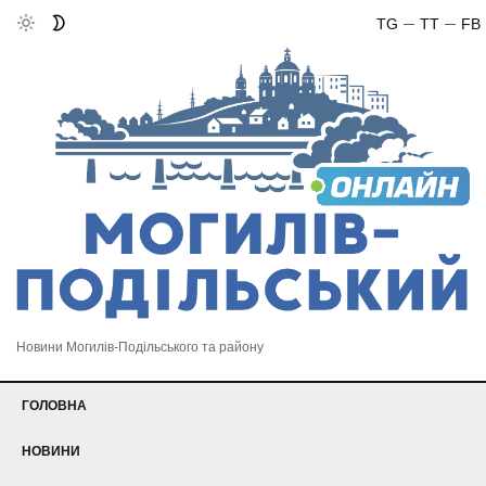
TG
TT
FB
Новини Могилів-Подільського та району
ГОЛОВНА
НОВИНИ