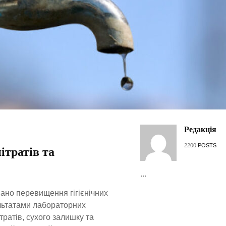
Редакція
2200
POSTS
ітратів та
...
вано перевищення гігієнічних
ультатами лабораторних
ратів, сухого залишку та