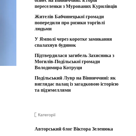
бізнес на Вінниччині: історія
переселенки з Мурованих Курилівців
Жителів Бабчинецької громади
попередили про ризики торгівлі
людьми
У Ямполі через коротке замикання
спалахнув будинок
Підтвердилася загибель Захисника з
Могилів-Подільської громади
Володимира Котруци
Подільський Лувр на Вінниччині: як
виглядає палац із загадковою історією
та підземеллями
Категорії
Авторський блог Віктора Зеленюка