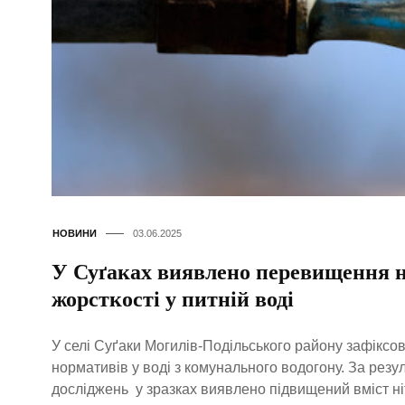
НОВИНИ
03.06.2025
У Суґаках виявлено перевищення н
жорсткості у питній воді
У селі Суґаки Могилів-Подільського району зафіксо
нормативів у воді з комунального водогону. За рез
досліджень у зразках виявлено підвищений вміст ніт