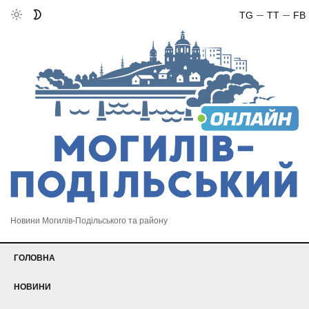
TG
TT
FB
Новини Могилів-Подільського та району
ГОЛОВНА
НОВИНИ