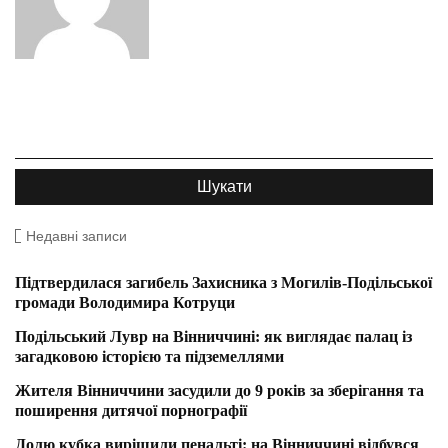
Недавні записи
Підтвердилася загибель Захисника з Могилів-Подільської
громади Володимира Котруци
Подільський Лувр на Вінниччині: як виглядає палац із
загадковою історією та підземеллями
Жителя Вінниччини засудили до 9 років за зберігання та
поширення дитячої порнографії
Долю кубка вирішили пенальті: на Вінниччині відбувся