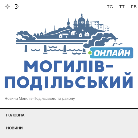
TG
TT
FB
Новини Могилів-Подільського та району
ГОЛОВНА
НОВИНИ