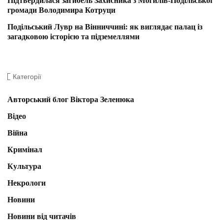
Підтвердилася загибель Захисника з Могилів-Подільської
громади Володимира Котруци
Подільський Лувр на Вінниччині: як виглядає палац із
загадковою історією та підземеллями
Категорії
Авторський блог Віктора Зеленюка
Відео
Війна
Кримінал
Культура
Некрологи
Новини
Новини від читачів