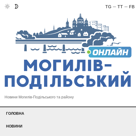
TG
TT
FB
Новини Могилів-Подільського та району
ГОЛОВНА
НОВИНИ