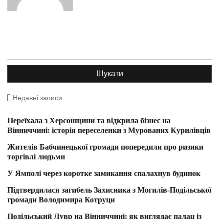
Недавні записи
Переїхала з Херсонщини та відкрила бізнес на
Вінниччині: історія переселенки з Мурованих Курилівців
Жителів Бабчинецької громади попередили про ризики
торгівлі людьми
У Ямполі через коротке замикання спалахнув будинок
Підтвердилася загибель Захисника з Могилів-Подільської
громади Володимира Котруци
Подільський Лувр на Вінниччині: як виглядає палац із