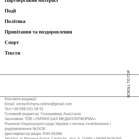
Партнерський матеріал
Події
Політика
Привітання та поздоровлення
Спорт
Тексти
SCROLL TO TOP
Контакти редакції:
Email: vinnychchyna.online@gmail.com
Тел:+38 098 031 08 61
Головний редактор: Голошивець Анастасія
Засновник: ТОВ «УКРАЇНСЬКА МЕДІАПЛАТФОРМА»
Рішення Національної ради України з питань телебачення і
радіомовлення №1636
Ідентифікатор медіа: R40-06396
Україна, м. Вінниця бульв. Свободи , буд. 8, 21005 +380953626765