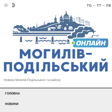
TG
TT
FB
Новини Могилів-Подільського та району
ГОЛОВНА
НОВИНИ