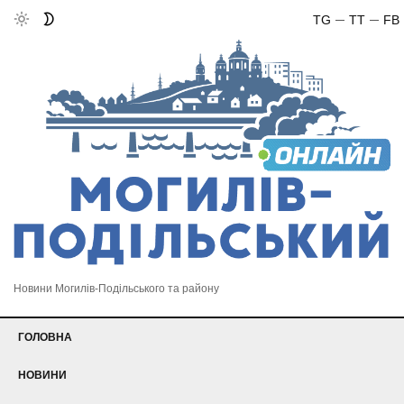
TG
TT
FB
Новини Могилів-Подільського та району
ГОЛОВНА
НОВИНИ