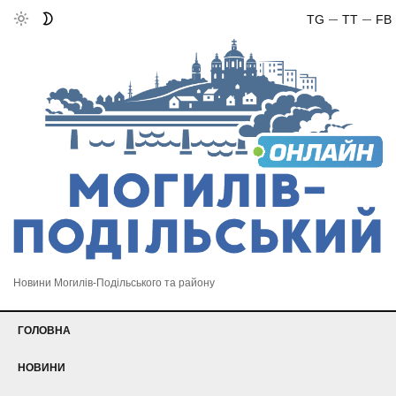
TG
TT
FB
Новини Могилів-Подільського та району
ГОЛОВНА
НОВИНИ