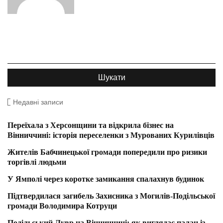
Недавні записи
Переїхала з Херсонщини та відкрила бізнес на
Вінниччині: історія переселенки з Мурованих Курилівців
Жителів Бабчинецької громади попередили про ризики
торгівлі людьми
У Ямполі через коротке замикання спалахнув будинок
Підтвердилася загибель Захисника з Могилів-Подільської
громади Володимира Котруци
Подільський Лувр на Вінниччині: як виглядає палац із