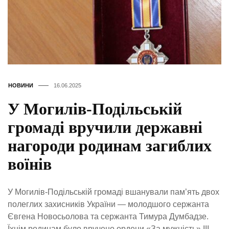
НОВИНИ
16.06.2025
У Могилів-Подільській
громаді вручили державні
нагороди родинам загиблих
воїнів
У Могилів-Подільській громаді вшанували пам’ять двох
полеглих захисників України — молодшого сержанта
Євгена Новосьолова та сержанта Тимура Думбадзе.
Їхнім родинам було вручено ордени «За мужність» ІІІ