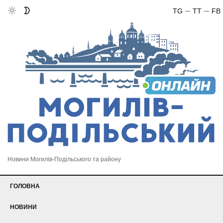
TG
TT
FB
Новини Могилів-Подільського та району
ГОЛОВНА
НОВИНИ