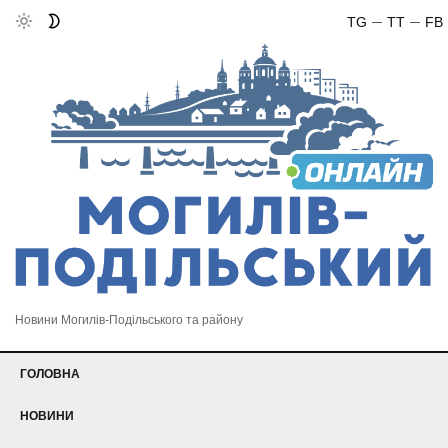
TG
TT
FB
Новини Могилів-Подільського та району
ГОЛОВНА
НОВИНИ